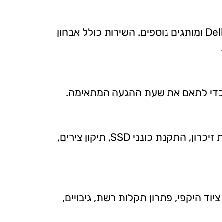
בהחלט. אני מתקן מחשבים נייחים וניידים של Dell, Lenovo, HP, ASUS, Acer, Toshiba, MSI, Samsung ומותגים נוספים. השירות כולל אבחון
ר כדי לתאם את שעת ההגעה המתאימה.
כן. אני מתמחה בתיקון מחשבים ניידים, כולל החלפת מסכים, תיקון שקעי טעינה, החלפת סוללות, הרחבת זיכרון, התקנת כונני SSD, תיקון צירים,
וד היקפי, פתרון תקלות רשת, גיבויים,