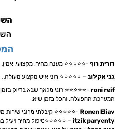
השיר
השרו
המלצו
דורית רוף
-⭐⭐⭐⭐⭐ מענה מהיר, מקצועי, אמין. ה
גבי אקילוב
– ⭐⭐⭐⭐⭐ רוני איש מקצוע מעולה.. נעי
roni reif
-⭐⭐⭐⭐⭐ רוני מלאך שבא בדיוק בזמן.
המערכת ההפעלה, והכל בזמן שיא.
Ronen Eliav
-⭐⭐⭐⭐⭐ קיבלתי מרוני שירות מעו
itzik paryenty
– ⭐⭐⭐⭐⭐טיפול מהיר ויעיל ב