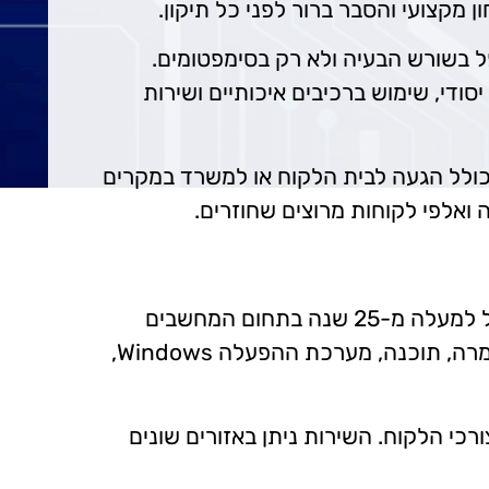
ון מקצועי והסבר ברור לפני כל תיקון.
ל בשורש הבעיה ולא רק בסימפטומים.
ודי, שימוש ברכיבים איכותיים ושירות
 כולל הגעה לבית הלקוח או למשרד במקרים
היי אני רוני ואני מספק שירותי תיקון מחשבים במודיעין-מכבים-רעות, בבית הלקוח ולעסקים, עם ניסיון של למעלה מ-25 שנה בתחום המחשבים
ושירותי המחשוב. אני מעניק שירות אישי ומקצועי במגוון תקלות במחשבים נייחים וניידים, כולל תקלות חומרה, תוכנה, מערכת ההפעלה Windows,
כי הלקוח. השירות ניתן באזורים שונים