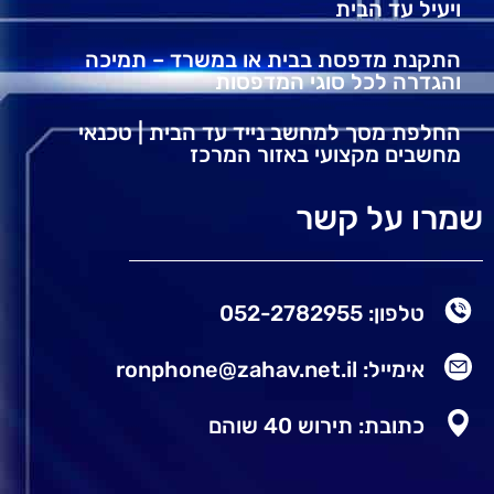
ויעיל עד הבית
התקנת מדפסת בבית או במשרד – תמיכה
והגדרה לכל סוגי המדפסות
החלפת מסך למחשב נייד עד הבית | טכנאי
מחשבים מקצועי באזור המרכז
שמרו על קשר
טלפון: 052-2782955
אימייל: ronphone@zahav.net.il
כתובת: תירוש 40 שוהם