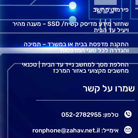
פירמוט מחשב
שחזור מידע מדיסק קשיח/ SSD – מענה מהיר
ויעיל עד הבית
התקנת מדפסת בבית או במשרד – תמיכה
והגדרה לכל סוגי המדפסות
החלפת מסך למחשב נייד עד הבית | טכנאי
מחשבים מקצועי באזור המרכז
שמרו על קשר
טלפון: 052-2782955
אימייל: ronphone@zahav.net.il